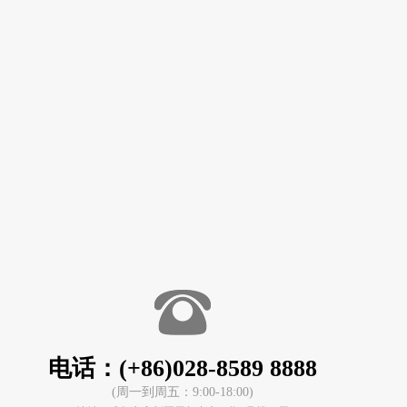
电话：(+86)028-8589 8888
(周一到周五：9:00-18:00)