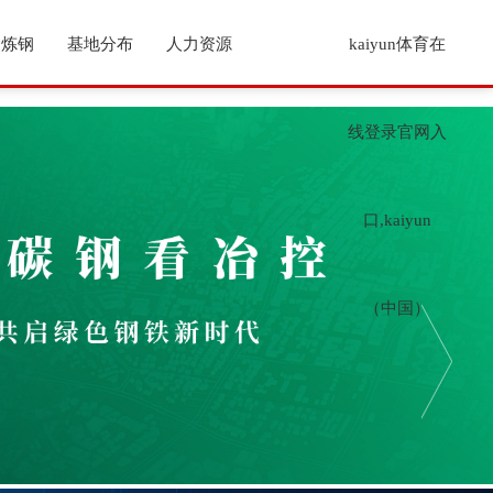
炉炼钢
基地分布
人力资源
kaiyun体育在
线登录官网入
口,kaiyun
（中国）