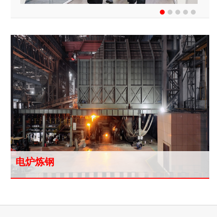
登录官网入口,kaiyun（中国）与长岭特钢举行交流
座谈会
再添A级！kaiyun体育在线登录官网入口,kai
yun（中国）基地通过省生态环境厅重污染天气重点
行业企业绩效等级评定！
电炉炼钢