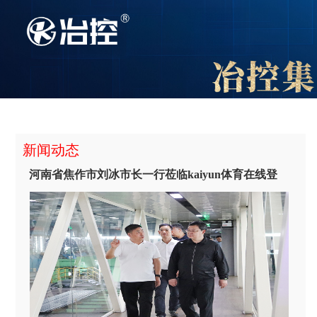
新闻动态
河南省焦作市刘冰市长一行莅临kaiyun体育在线登
录官网入口,kaiyun（中国）鑫阳基地考察交流
kaiyu
n体育在线登录官网入口,kaiyun（中国）与舍得酒业
深化跨界交流：从“走进来”到“回访学”，共探生态
融通新路径
kaiyun体育在线登录官网入口,kaiyun
（中国）二届九次董事会圆满举行
kaiyun体育在线