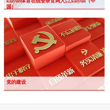
kaiyun体育在线登录官网入口,kaiyun（中
国）
党的建设