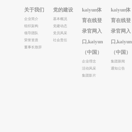
关于我们
党的建设
kaiyun体
kaiyun体
企业简介
基本概况
育在线登
育在线登
组织架构
党建动态
录官网入
录官网入
领导团队
党员风采
荣誉资质
社会责任
口,kaiyun
口,kaiyun
董事长致辞
（中国）
（中国）
企业理念
集团新闻
活动风采
通知公告
集团影片