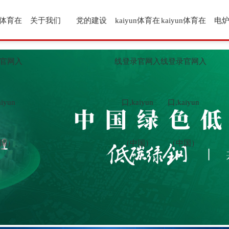
un体育在
关于我们
党的建设
kaiyun体育在
kaiyun体育在
电
官网入
线登录官网入
线登录官网入
iyun
口,kaiyun
口,kaiyun
国）
（中国）
（中国）