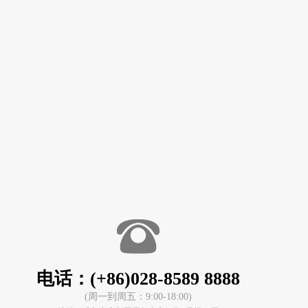
电话：(+86)028-8589 8888
(周一到周五：9:00-18:00)