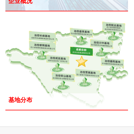
企业概况
基地分布