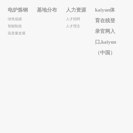
电炉炼钢
基地分布
人力资源
kaiyun体
绿色低碳
人才招聘
育在线登
智能制造
人才理念
录官网入
高质量发展
口,kaiyun
（中国）