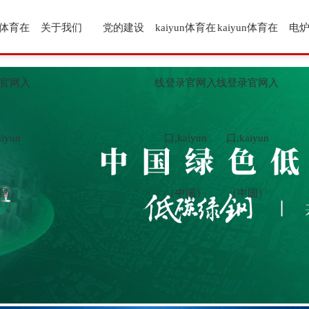
un体育在
关于我们
党的建设
kaiyun体育在
kaiyun体育在
电
官网入
线登录官网入
线登录官网入
iyun
口,kaiyun
口,kaiyun
国）
（中国）
（中国）